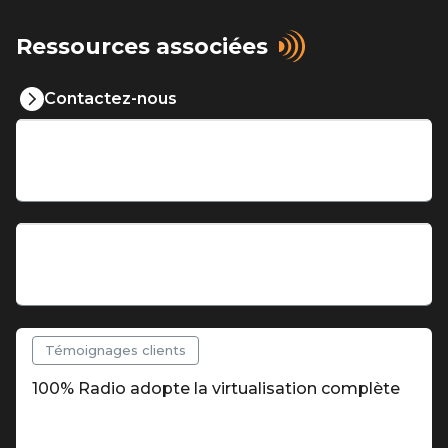
Ressources associées
Actualités
Contactez-nous
WorldCast Systems and Orban Join Forces
Actualités
APTmpX for MPX Transmission Now Available
as Software
Témoignages clients
100% Radio adopte la virtualisation complète