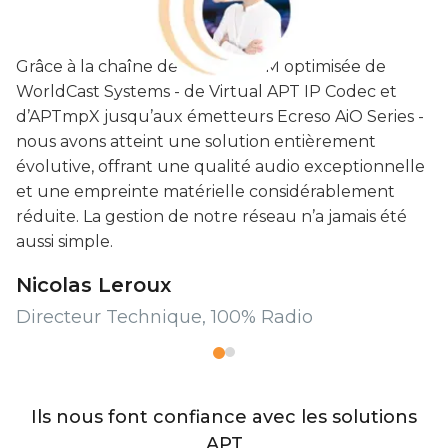
Grâce à la chaîne de diffusion FM optimisée de
A
WorldCast Systems - de Virtual APT IP Codec et
c
d’APTmpX jusqu’aux émetteurs Ecreso AiO Series -
d
nous avons atteint une solution entièrement
l
évolutive, offrant une qualité audio exceptionnelle
a
et une empreinte matérielle considérablement
in
réduite. La gestion de notre réseau n’a jamais été
p
aussi simple.
é
Nicolas Leroux
D
Directeur Technique, 100% Radio
O
Ils nous font confiance avec les solutions
APT