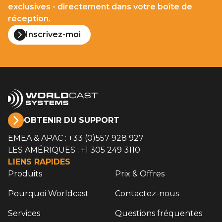
exclusives - directement dans votre boîte de
décodeurs intégrés et d’interfaces
réception.
standard, ils s’intègrent facilement dans
Inscrivez-moi
une chaîne studio–émetteur ou un
système broadcast plus large.
Pour confirmer la compatibilité, contactez-
nous en précisant le produit WorldCast et
l’équipement ou protocole tiers concerné.
OBTENIR DU SUPPORT
EMEA & APAC : +33 (0)557 928 927
LES AMÉRIQUES : +1 305 249 3110
LIENS RAPIDES
Produits
Prix & Offres
Pourquoi Worldcast
Contactez-nous
Services
Questions fréquentes